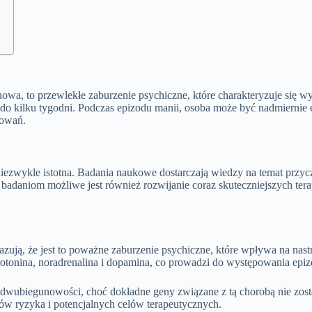
wa, to przewlekłe zaburzenie psychiczne, które charakteryzuje się w
i do kilku tygodni. Podczas epizodu manii, osoba może być nadmiernie
sowań.
iezwykle istotna. Badania naukowe dostarczają wiedzy na temat przyc
badaniom możliwe jest również rozwijanie coraz skuteczniejszych tera
ą, że jest to poważne zaburzenie psychiczne, które wpływa na nastr
otonina, noradrenalina i dopamina, co prowadzi do występowania epizo
e dwubiegunowości, choć dokładne geny związane z tą chorobą nie zost
ów ryzyka i potencjalnych celów terapeutycznych.