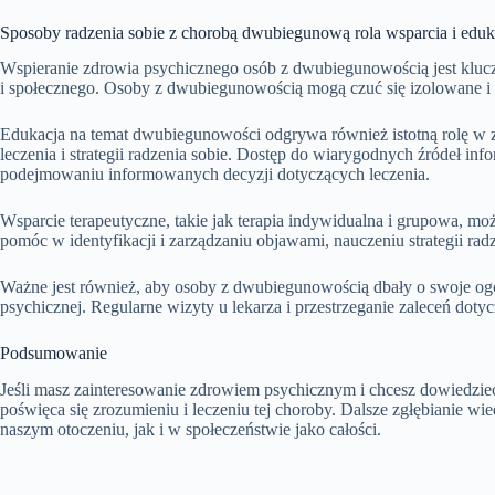
Sposoby radzenia sobie z chorobą dwubiegunową rola wsparcia i eduka
Wspieranie zdrowia psychicznego osób z dwubiegunowością jest kluc
i społecznego. Osoby z dwubiegunowością mogą czuć się izolowane i nie
Edukacja na temat dwubiegunowości odgrywa również istotną rolę w
leczenia i strategii radzenia sobie. Dostęp do wiarygodnych źródeł in
podejmowaniu informowanych decyzji dotyczących leczenia.
Wsparcie terapeutyczne, takie jak terapia indywidualna i grupowa, 
pomóc w identyfikacji i zarządzaniu objawami, nauczeniu strategii rad
Ważne jest również, aby osoby z dwubiegunowością dbały o swoje og
psychicznej. Regularne wizyty u lekarza i przestrzeganie zaleceń do
Podsumowanie
Jeśli masz zainteresowanie zdrowiem psychicznym i chcesz dowiedzieć
poświęca się zrozumieniu i leczeniu tej choroby. Dalsze zgłębianie 
naszym otoczeniu, jak i w społeczeństwie jako całości.