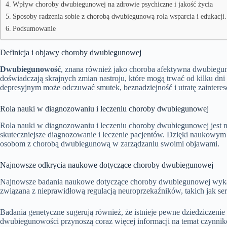
Wpływ choroby dwubiegunowej na zdrowie psychiczne i jakość życia
Sposoby radzenia sobie z chorobą dwubiegunową rola wsparcia i edukacji.
Podsumowanie
Definicja i objawy choroby dwubiegunowej
Dwubiegunowość
, znana również jako choroba afektywna dwubieguno
doświadczają skrajnych zmian nastroju, które mogą trwać od kilku dn
depresyjnym może odczuwać smutek, beznadziejność i utratę zaintere
Rola nauki w diagnozowaniu i leczeniu choroby dwubiegunowej
Rola nauki w diagnozowaniu i leczeniu choroby dwubiegunowej jest n
skuteczniejsze diagnozowanie i leczenie pacjentów. Dzięki naukowym 
osobom z chorobą dwubiegunową w zarządzaniu swoimi objawami.
Najnowsze odkrycia naukowe dotyczące choroby dwubiegunowej
Najnowsze badania naukowe dotyczące choroby dwubiegunowej wykazuj
związana z nieprawidłową regulacją neuroprzekaźników, takich jak ser
Badania genetyczne sugerują również, że istnieje pewne dziedziczeni
dwubiegunowości przynoszą coraz więcej informacji na temat czynnik