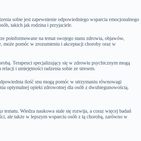
dzenia sobie jest zapewnienie odpowiedniego wsparcia emocjonalnego
b, takich jak rodzina i przyjaciele.
rze poinformowane na temat swojego stanu zdrowia, objawów,
towe, może pomóc w zrozumieniu i akceptacji choroby oraz w
orobą. Terapeuci specjalizujący się w zdrowiu psychicznym mogą
lacji i umiejętności radzenia sobie ze stresem.
i odpowiednia ilość snu mogą pomóc w utrzymaniu równowagi
enia optymalnej opieki zdrowotnej dla osób z dwubiegunowością.
 tematu. Wiedza naukowa stale się rozwija, a coraz więcej badań
ści, ale także w lepszym wsparciu osób z tą chorobą, zarówno w