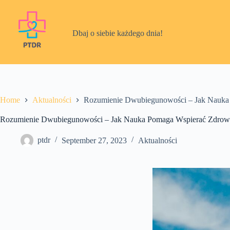
Skip
to
content
Dbaj o siebie każdego dnia!
Home
Aktualności
Rozumienie Dwubiegunowości – Jak Nauka
Rozumienie Dwubiegunowości – Jak Nauka Pomaga Wspierać Zdrowi
ptdr
September 27, 2023
Aktualności