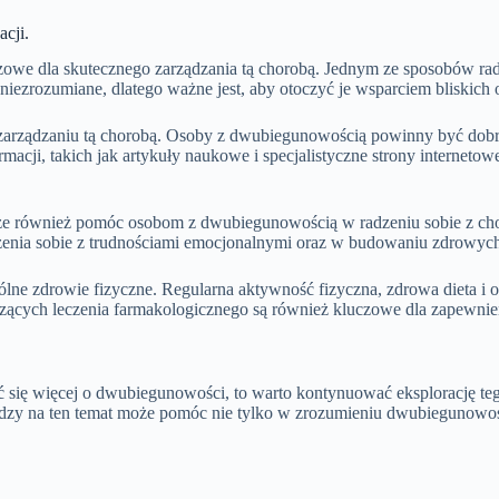
cji.
zowe dla skutecznego zarządzania tą chorobą. Jednym ze sposobów ra
zrozumiane, dlatego ważne jest, aby otoczyć je wsparciem bliskich osó
 zarządzaniu tą chorobą. Osoby z dwubiegunowością powinny być dob
formacji, takich jak artykuły naukowe i specjalistyczne strony interne
może również pomóc osobom z dwubiegunowością w radzeniu sobie z ch
zenia sobie z trudnościami emocjonalnymi oraz w budowaniu zdrowych re
ólne zdrowie fizyczne. Regularna aktywność fizyczna, zdrowa dieta 
tyczących leczenia farmakologicznego są również kluczowe dla zapewni
 się więcej o dwubiegunowości, to warto kontynuować eksplorację tego
wiedzy na ten temat może pomóc nie tylko w zrozumieniu dwubiegunowo