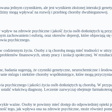
owana jednym czynnikiem, ale jest wynikiem złożonej interakcji gen
rodziny mogą wpływać na rozwój i przebieg choroby dwubiegunowej.
wpływ na zdrowie psychiczne i jakość życia osób dotkniętych tą prz
m zachowaniem i euforią, oraz okresów depresji, które objawiają się u
owia psychicznego.
dziennym życiu. Osoby z tą chorobą mogą mieć trudności w utrzyman
roblemów finansowych, utraty pracy i izolacji społecznej. W rezulta
, badania sugerują, że czynniki genetyczne, neurochemiczne i środowi
wanie mózgu i niektóre choroby współistniejące, które mogą przyczyni
a psychicznego i jakości życia osób dotkniętych tą chorobą. W przyp
ustalić właściwą diagnozę. Leczenie zazwyczaj obejmuje farmakoterapi
ykle ważne. Osoby te powinny mieć dostęp do odpowiedniej opieki ps
mość tego, jak wpływa ona na zdrowie psychiczne, może również pomóc