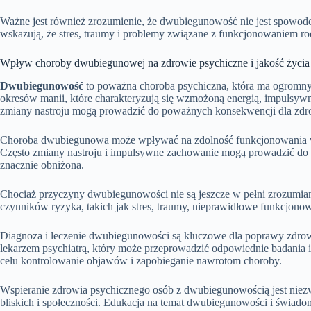
Ważne jest również zrozumienie, że dwubiegunowość nie jest spowod
wskazują, że stres, traumy i problemy związane z funkcjonowaniem 
Wpływ choroby dwubiegunowej na zdrowie psychiczne i jakość życia
Dwubiegunowość
to poważna choroba psychiczna, która ma ogromny 
okresów manii, które charakteryzują się wzmożoną energią, impulsywny
zmiany nastroju mogą prowadzić do poważnych konsekwencji dla zdr
Choroba dwubiegunowa może wpływać na zdolność funkcjonowania w co
Często zmiany nastroju i impulsywne zachowanie mogą prowadzić do p
znacznie obniżona.
Chociaż przyczyny dwubiegunowości nie są jeszcze w pełni zrozumiane
czynników ryzyka, takich jak stres, traumy, nieprawidłowe funkcjono
Diagnoza i leczenie dwubiegunowości są kluczowe dla poprawy zdrowi
lekarzem psychiatrą, który może przeprowadzić odpowiednie badania i 
celu kontrolowanie objawów i zapobieganie nawrotom choroby.
Wspieranie zdrowia psychicznego osób z dwubiegunowością jest niezw
bliskich i społeczności. Edukacja na temat dwubiegunowości i świado