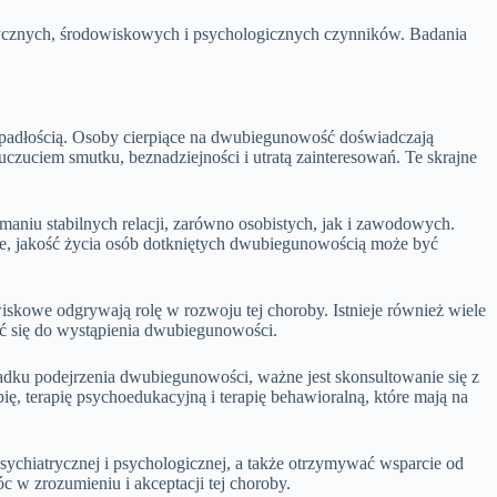
etycznych, środowiskowych i psychologicznych czynników. Badania
ypadłością. Osoby cierpiące na dwubiegunowość doświadczają
czuciem smutku, beznadziejności i utratą zainteresowań. Te skrajne
iu stabilnych relacji, zarówno osobistych, jak i zawodowych.
cie, jakość życia osób dotkniętych dwubiegunowością może być
skowe odgrywają rolę w rozwoju tej choroby. Istnieje również wiele
ać się do wystąpienia dwubiegunowości.
adku podejrzenia dwubiegunowości, ważne jest skonsultowanie się z
ę, terapię psychoedukacyjną i terapię behawioralną, które mają na
ychiatrycznej i psychologicznej, a także otrzymywać wsparcie od
 w zrozumieniu i akceptacji tej choroby.