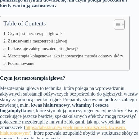
kiedy warto ją zastosować.
Table of Contents
Czym jest mezoterapia igłowa?
Zastosowania mezoterapii igłowej
Ile kosztuje zabieg mezoterapii igłowej?
Mezoterapia kolagenowa jako innowacyjna metoda odnowy skóry
Podsumowanie
Czym jest mezoterapia igłowa?
Mezoterapia igłowa to technika, która polega na wprowadzaniu
aktywnych substancji odżywczych bezpośrednio do głębszych warstw
skóry za pomocą cienkich igieł. Preparaty stosowane podczas zabiegu
zawierają m.in.
kwas hialuronowy, witaminy i osocze
bogatopłytkowe
, które stymulują procesy regeneracyjne skóry. Osoby
oczekujące jeszcze bardziej spektakularnych efektów mogą rozważyć
połączenie mezoterapii z innymi zabiegami, jak np. wypełnianie
zmarszczek (
https://fabskin.pl/wypelnianie-zmarszczek-kwasem-
hialuronowym/
), które pozwala uzupełnić ubytki w strukturze skóry za
pomocą kwasu hialuronowego.