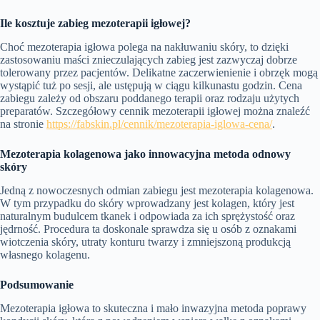
Ile kosztuje zabieg mezoterapii igłowej?
Choć mezoterapia igłowa polega na nakłuwaniu skóry, to dzięki
zastosowaniu maści znieczulających zabieg jest zazwyczaj dobrze
tolerowany przez pacjentów. Delikatne zaczerwienienie i obrzęk mogą
wystąpić tuż po sesji, ale ustępują w ciągu kilkunastu godzin. Cena
zabiegu zależy od obszaru poddanego terapii oraz rodzaju użytych
preparatów. Szczegółowy cennik mezoterapii igłowej można znaleźć
na stronie
https://fabskin.pl/cennik/mezoterapia-iglowa-cena/
.
Mezoterapia kolagenowa jako innowacyjna metoda odnowy
skóry
Jedną z nowoczesnych odmian zabiegu jest mezoterapia kolagenowa.
W tym przypadku do skóry wprowadzany jest kolagen, który jest
naturalnym budulcem tkanek i odpowiada za ich sprężystość oraz
jędrność. Procedura ta doskonale sprawdza się u osób z oznakami
wiotczenia skóry, utraty konturu twarzy i zmniejszoną produkcją
własnego kolagenu.
Podsumowanie
Mezoterapia igłowa to skuteczna i mało inwazyjna metoda poprawy