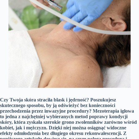
Czy Twoja skóra straciła blask i jędrność? Poszukujesz
skutecznego sposobu, by ją odświeżyć bez konieczności
przechodzenia przez inwazyjne procedury? Mezoterapia igłowa
to jedna z najchętniej wybieranych metod poprawy kondycji
skóry, która zyskała szerokie grono zwolenników zarówno wśród
kobiet, jak i mężczyzn. Dzięki niej można osiągnąć widoczne
efekty odmłodzenia bez długiego okresu rekonwalescencji. Z
poniższego artykułu dowiesz się, na czym polega procedura i