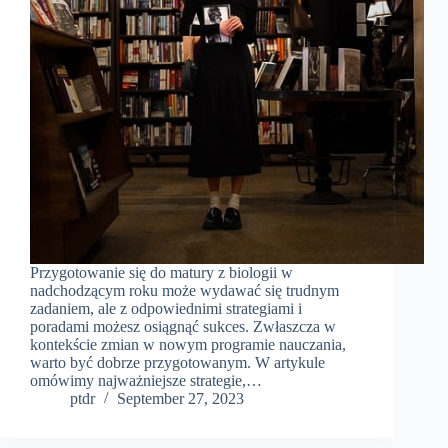
Przygotowanie się do matury z biologii w
nadchodzącym roku może wydawać się trudnym
zadaniem, ale z odpowiednimi strategiami i
poradami możesz osiągnąć sukces. Zwłaszcza w
kontekście zmian w nowym programie nauczania,
warto być dobrze przygotowanym. W artykule
omówimy najważniejsze strategie,…
ptdr
September 27, 2023