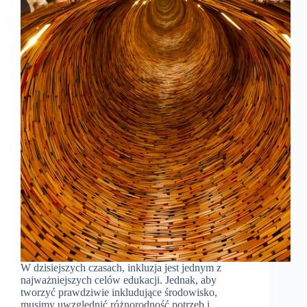
W dzisiejszych czasach, inkluzja jest jednym z
najważniejszych celów edukacji. Jednak, aby
tworzyć prawdziwie inkludujące środowisko,
musimy uwzględnić różnorodność potrzeb i