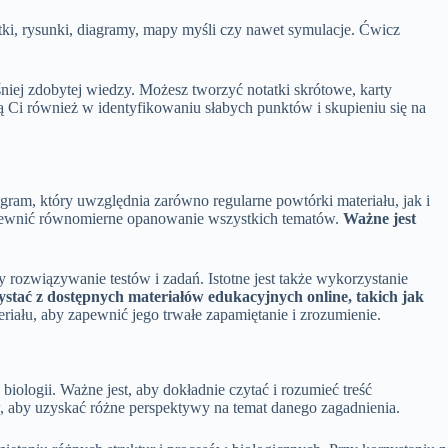
tki, rysunki, diagramy, mapy myśli czy nawet symulacje. Ćwicz
śniej zdobytej wiedzy. Możesz tworzyć notatki skrótowe, karty
Ci również w identyfikowaniu słabych punktów i skupieniu się na
am, który uwzględnia zarówno regularne powtórki materiału, jak i
zapewnić równomierne opanowanie wszystkich tematów.
Ważne jest
 rozwiązywanie testów i zadań. Istotne jest także wykorzystanie
stać z dostępnych materiałów edukacyjnych online, takich jak
riału, aby zapewnić jego trwałe zapamiętanie i zrozumienie.
ologii. Ważne jest, aby dokładnie czytać i rozumieć treść
w, aby uzyskać różne perspektywy na temat danego zagadnienia.