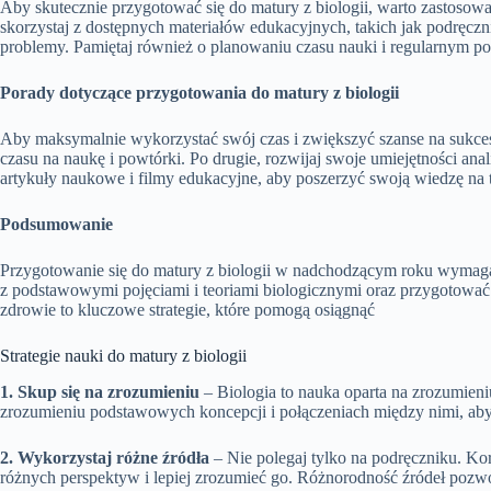
Aby skutecznie przygotować się do matury z biologii, warto zastosować 
skorzystaj z dostępnych materiałów edukacyjnych, takich jak podręczni
problemy. Pamiętaj również o planowaniu czasu nauki i regularnym p
Porady dotyczące przygotowania do matury z biologii
Aby maksymalnie wykorzystać swój czas i zwiększyć szanse na sukces 
czasu na naukę i powtórki. Po drugie, rozwijaj swoje umiejętności ana
artykuły naukowe i filmy edukacyjne, aby poszerzyć swoją wiedzę na
Podsumowanie
Przygotowanie się do matury z biologii w nadchodzącym roku wymaga 
z podstawowymi pojęciami i teoriami biologicznymi oraz przygotować 
zdrowie to kluczowe strategie, które pomogą osiągnąć
Strategie nauki do matury z biologii
1. Skup się na zrozumieniu
– Biologia to nauka oparta na zrozumieniu
zrozumieniu podstawowych koncepcji i połączeniach między nimi, aby
2. Wykorzystaj różne źródła
– Nie polegaj tylko na podręczniku. Kor
różnych perspektyw i lepiej zrozumieć go. Różnorodność źródeł pozwol