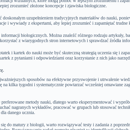
ormacji wizualnych, które mogą pomóc w lepszym zrozumieniu i zapamię
lepiej zrozumieć złożone koncepcje i zjawiska biologiczne.
 doskonałym uzupełnieniem tradycyjnych materiałów do nauki, poniew
cje i wywiady z ekspertami, aby lepiej zrozumieć i zapamiętać trudne 
 informacji biologicznych. Można znaleźć różnego rodzaju artykuły, b
 korzystać z wiarygodnych stron internetowych i sprawdzać źródła info
tek i kartek do nauki może być skuteczną strategią uczenia się i zapa
 kartek z pytaniami i odpowiedziami oraz korzystanie z nich jako narz
zę.
ważniejszych sposobów na efektywne przyswojenie i utrwalenie wiedzy 
kę na kilka tygodni i systematycznie powtarzać wcześniej omawiane za
referowane metody nauki, dlatego warto eksperymentować i wypróbować
słuchać nagranych wykładów, pracować w grupach lub stosować technik
 dla danego ucznia.
ię do matury z biologii, warto rozwiązywać testy i zadania z poprzed
wiedzę. Rozwiązywanie zadań pomoże również w identyfikacji słabych 