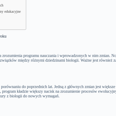
ych
lmy edukacyjne
roku
 zrozumienia programu nauczania i wprowadzonych w nim zmian. Nowy
iu związków między różnymi dziedzinami biologii. Ważne jest również 
porównaniu do poprzednich lat. Jedną z głównych zmian jest większe 
, program kładzie większy nacisk na zrozumienie procesów ewolucyj
ury z biologii do nowych wymagań.