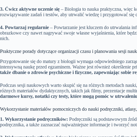
3. Ćwicz aktywne uczenie się
– Biologia to nauka praktyczna, więc k
rozwiązywanie zadań i testów, aby utrwalić wiedzę i przygotować się 
4. Powtarzaj regularnie
– Powtarzanie jest kluczem do utrwalania inf
obrazkowe czy nawet nagrywać swoje własne wyjaśnienia, które będz
nich.
Praktyczne porady dotyczące organizacji czasu i planowania sesji na
Przygotowanie się do matury z biologii wymaga odpowiedniego zarząd
intensywną naukę przed egzaminem. Ważne jest również określenie p
także dbanie o zdrowie psychiczne i fizyczne, zapewniając sobie r
Podczas sesji naukowych warto skupić się na różnych metodach nauki, 
różnych materiałów dydaktycznych, takich jak filmy, prezentacje mult
darmowe kursy, notatki czy testy, które mogą pomóc w utrwaleniu
Wykorzystanie materiałów pomocniczych do nauki podręczniki, atlasy,
1. Wykorzystanie podręczników:
Podręczniki są podstawowym źródłem
podręcznika, a także zaznaczać najważniejsze informacje i tworzyć n