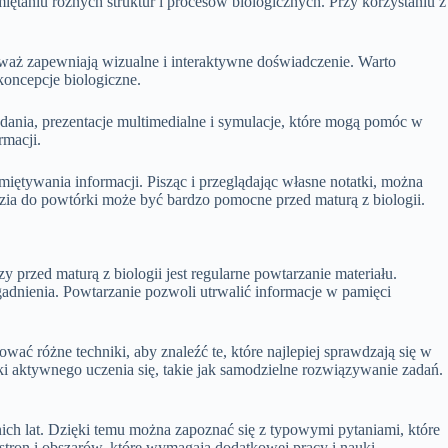
taniu różnych struktur i procesów biologicznych. Przy korzystaniu z
aż zapewniają wizualne i interaktywne doświadczenie. Warto
koncepcje biologiczne.
adania, prezentacje multimedialne i symulacje, które mogą pomóc w
rmacji.
miętywania informacji. Pisząc i przeglądając własne notatki, można
ędzia do powtórki może być bardzo pomocne przed maturą z biologii.
przed maturą z biologii jest regularne powtarzanie materiału.
gadnienia. Powtarzanie pozwoli utrwalić informacje w pamięci
 różne techniki, aby znaleźć te, które najlepiej sprawdzają się w
i aktywnego uczenia się, takie jak samodzielne rozwiązywanie zadań.
nich lat. Dzięki temu można zapoznać się z typowymi pytaniami, które
stron i obszarów, które wymagają dodatkowej pracy i nauki.