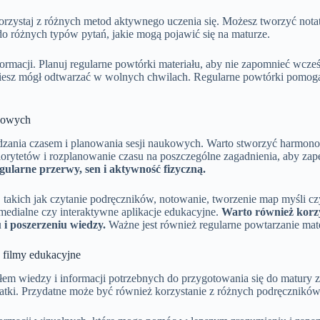
orzystaj z różnych metod aktywnego uczenia się. Możesz tworzyć nota
do różnych typów pytań, jakie mogą pojawić się na maturze.
ormacji. Planuj regularne powtórki materiału, aby nie zapomnieć wcze
iesz mógł odtwarzać w wolnych chwilach. Regularne powtórki pomogą 
ukowych
zania czasem i planowania sesji naukowych. Warto stworzyć harmonogr
riorytetów i rozplanowanie czasu na poszczególne zagadnienia, aby 
egularne przerwy, sen i aktywność fizyczną.
takich jak czytanie podręczników, notowanie, tworzenie map myśli czy
imedialne czy interaktywne aplikacje edukacyjne.
Warto również korzy
 i poszerzeniu wiedzy.
Ważne jest również regularne powtarzanie mate
 filmy edukacyjne
 wiedzy i informacji potrzebnych do przygotowania się do matury z bi
otatki. Przydatne może być również korzystanie z różnych podręcznikó