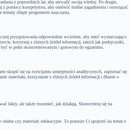
zadania z poprzednich lat, aby utrwalić swoją wiedzę. Po drugie,
staj z pomocy korepetytora, aby omówić trudne zagadnienia i rozwiązać
e tematy objęte programem nauczania.
zacznij przygotowania odpowiednio wcześnie, aby mieć wystarczająco
cie, korzystaj z różnych źródeł informacji, takich jak podręczniki,
aby być w pełni skoncentrowanym i gotowym do egzaminu.
skupić się na rozwijaniu umiejętności analitycznych, zapoznać się
 materiału, korzystanie z różnych źródeł informacji i dbanie o
 fakty, ale także rozumieć, jak działają. Skoncentruj się na
je online czy materiały edukacyjne. To pomoże Ci spojrzeć na temat z