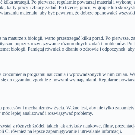
kilka strategii. Po pierwsze, regularnie powtarzaj materiał i wykonuj 
ki, karty pracy i zbiory zadań. Po trzecie, pracuj w grupie lub skorzy
owtarzaniu materiału, aby być pewnym, że dobrze opanowałeś wszystki
na maturze z biologii, warto przestrzegać kilku porad. Po pierwsze, 
lityczne poprzez rozwiązywanie różnorodnych zadań i problemów. Po trze
 temat biologii. Pamiętaj również o dbaniu o zdrowie i odpoczynek, 
zrozumienia programu nauczania i wprowadzonych w nim zmian. Warto 
się do egzaminu zgodnie z nowymi wymaganiami. Regularne powtarzanie
 procesów i mechanizmów życia. Ważne jest, aby nie tylko zapamiętywać
 móc lepiej analizować i rozwiązywać problemy.
zystaj z różnych źródeł, takich jak artykuły naukowe, filmy, prezentac
i Ci również na lepsze zapamiętywanie i utrwalanie informacji.