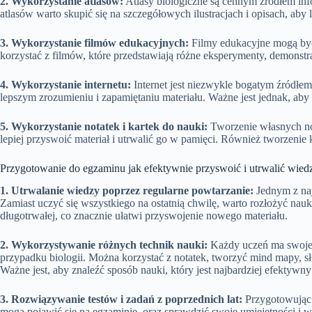
2. Wykorzystanie atlasów:
Atlasy biologiczne są cennym źródłem inf
atlasów warto skupić się na szczegółowych ilustracjach i opisach, aby 
3. Wykorzystanie filmów edukacyjnych:
Filmy edukacyjne mogą być
korzystać z filmów, które przedstawiają różne eksperymenty, demonstra
4. Wykorzystanie internetu:
Internet jest niezwykle bogatym źródłem
lepszym zrozumieniu i zapamiętaniu materiału. Ważne jest jednak, aby
5. Wykorzystanie notatek i kartek do nauki:
Tworzenie własnych nota
lepiej przyswoić materiał i utrwalić go w pamięci. Również tworzenie
Przygotowanie do egzaminu jak efektywnie przyswoić i utrwalić wied
1. Utrwalanie wiedzy poprzez regularne powtarzanie:
Jednym z naj
Zamiast uczyć się wszystkiego na ostatnią chwilę, warto rozłożyć nau
długotrwałej, co znacznie ułatwi przyswojenie nowego materiału.
2. Wykorzystywanie różnych technik nauki:
Każdy uczeń ma swoje p
przypadku biologii. Można korzystać z notatek, tworzyć mind mapy, 
Ważne jest, aby znaleźć sposób nauki, który jest najbardziej efektywny
3. Rozwiązywanie testów i zadań z poprzednich lat:
Przygotowując s
mogą pojawić się na egzaminie, oraz sprawdzić swoje umiejętności i 