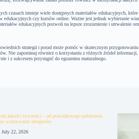
ych czasach istnieje wiele dostępnych materiałów edukacyjnych, któ
ów edukacyjnych czy kursów online. Ważne jest jednak wybieranie wiar
eriałów edukacyjnych pozwoli na lepsze zrozumienie i utrwalenie o
iednich strategii i porad może pomóc w skutecznym przygotowaniu się
ów. Nie zapominaj również o korzystaniu z różnych źródeł informacji, t
wnie i z sukcesem przystąpić do egzaminu maturalnego.
ola jakości żywności – od prawidłowego pobierania
 po wykrywanie alergenów
July 22, 2026