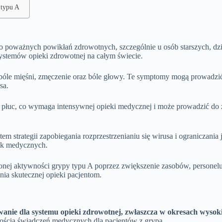
 typu A
j
poważnych powikłań zdrowotnych, szczególnie u osób starszych, dziec
systemów opieki zdrowotnej na całym świecie.
 bóle mięśni, zmęczenie oraz bóle głowy. Te symptomy mogą prowadzić 
sa.
e płuc, co wymaga intensywnej opieki medycznej i może prowadzić do z
m strategii zapobiegania rozprzestrzenianiu się wirusa i ograniczan
wek medycznych.
ej aktywności grypy typu A poprzez zwiększenie zasobów, personel
ia skutecznej opieki pacjentom.
nie dla systemu opieki zdrowotnej, zwłaszcza w okresach wysoki
ścią świadczeń medycznych dla pacjentów z grypą.