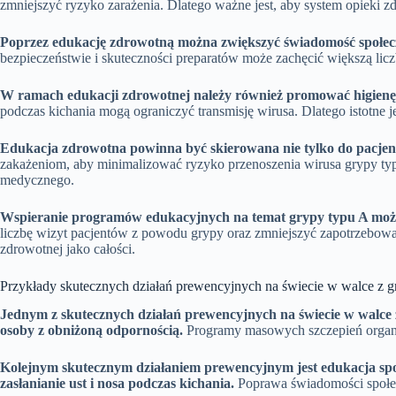
zmniejszyć ryzyko zarażenia. Dlatego ważne jest, aby system opieki
Poprzez edukację zdrowotną można zwiększyć świadomość społecze
bezpieczeństwie i skuteczności preparatów może zachęcić większą lic
W ramach edukacji zdrowotnej należy również promować higienę o
podczas kichania mogą ograniczyć transmisję wirusa. Dlatego istotne j
Edukacja zdrowotna powinna być skierowana nie tylko do pacjen
zakażeniom, aby minimalizować ryzyko przenoszenia wirusa grypy typu
medycznego.
Wspieranie programów edukacyjnych na temat grypy typu A może p
liczbę wizyt pacjentów z powodu grypy oraz zmniejszyć zapotrzebowan
zdrowotnej jako całości.
Przykłady skutecznych działań prewencyjnych na świecie w walce z g
Jednym z skutecznych działań prewencyjnych na świecie w walce z 
osoby z obniżoną odpornością.
Programy masowych szczepień organiz
Kolejnym skutecznym działaniem prewencyjnym jest edukacja społe
zasłanianie ust i nosa podczas kichania.
Poprawa świadomości społecz