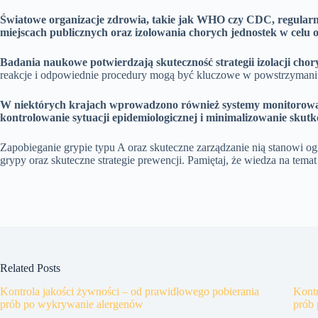
Światowe organizacje zdrowia, takie jak WHO czy CDC, regularn
miejscach publicznych oraz izolowania chorych jednostek w celu o
Badania naukowe potwierdzają skuteczność strategii izolacji cho
reakcje i odpowiednie procedury mogą być kluczowe w powstrzymaniu
W niektórych krajach wprowadzono również systemy monitorowani
kontrolowanie sytuacji epidemiologicznej i minimalizowanie skut
Zapobieganie grypie typu A oraz skuteczne zarządzanie nią stanowi o
grypy oraz skuteczne strategie prewencji. Pamiętaj, że wiedza na tem
Related Posts
Kontrola jakości żywności – od prawidłowego pobierania
Kontr
prób po wykrywanie alergenów
prób