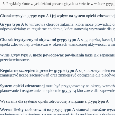
Przykłady skutecznych działań prewencyjnych na świecie w walce z grypą
Charakterystyka grypy typu A i jej wpływ na system opieki zdrowotne
Grypa typu A
to wirusowa choroba zakaźna, która może prowadzić do 
odpowiedzialny za regularne epidemie, które stanowią wyzwanie dla 
Charakterystycznymi objawami grypy typu A
są gorączka, kaszel,
opieki zdrowotnej, zwłaszcza w okresach wzmożonej aktywności wiru
Wirus grypy typu A
może powodować powikłania
takie jak zapaleni
przeciwwirusowe.
Regularne szczepienia przeciw grypie typu A
są kluczowym elemente
zmniejszyć liczbę zachorowań oraz zmniejszyć obciążenie dla placó
System opieki zdrowotnej
musi być przygotowany na okresy wzmożon
planowanie i reagowanie na epidemie grypy są kluczowe dla zapewnien
Wyzwania dla systemu opieki zdrowotnej związane z grypą typu A
Wzrost liczby zachorowań na grypę typu A stanowi poważne wyzwa
nadmiernym obłożeniem, co może prowadzić do problemów z dostępno