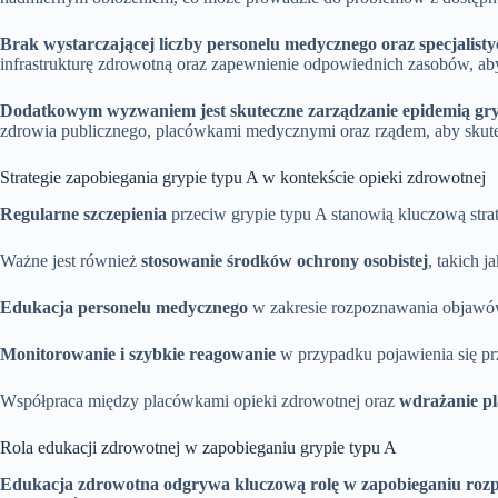
Brak wystarczającej liczby personelu medycznego oraz specjalis
infrastrukturę zdrowotną oraz zapewnienie odpowiednich zasobów, ab
Dodatkowym wyzwaniem jest skuteczne zarządzanie epidemią grypy 
zdrowia publicznego, placówkami medycznymi oraz rządem, aby skute
Strategie zapobiegania grypie typu A w kontekście opieki zdrowotnej
Regularne szczepienia
przeciw grypie typu A stanowią kluczową strat
Ważne jest również
stosowanie środków ochrony osobistej
, takich 
Edukacja personelu medycznego
w zakresie rozpoznawania objawów 
Monitorowanie i szybkie reagowanie
w przypadku pojawienia się pr
Współpraca między placówkami opieki zdrowotnej oraz
wdrażanie p
Rola edukacji zdrowotnej w zapobieganiu grypie typu A
Edukacja zdrowotna odgrywa kluczową rolę w zapobieganiu rozprz