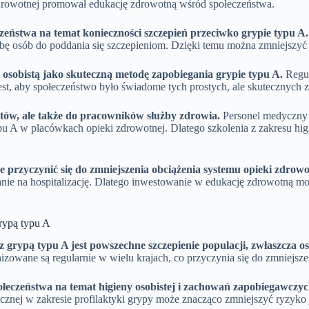
 zdrowotnej promował edukację zdrowotną wśród społeczeństwa.
ństwa na temat konieczności szczepień przeciwko grypie typu A.
zbę osób do poddania się szczepieniom. Dzięki temu można zmniejszyć
sobistą jako skuteczną metodę zapobiegania grypie typu A.
Regul
est, aby społeczeństwo było świadome tych prostych, ale skutecznych z
tów, ale także do pracowników służby zdrowia.
Personel medyczny 
 A w placówkach opieki zdrowotnej. Dlatego szkolenia z zakresu higi
rzyczynić się do zmniejszenia obciążenia systemu opieki zdrowo
ie na hospitalizację. Dlatego inwestowanie w edukację zdrowotną może
rypą typu A
grypą typu A jest powszechne szczepienie populacji, zwłaszcza osó
owane są regularnie w wielu krajach, co przyczynia się do zmniejsze
czeństwa na temat higieny osobistej i zachowań zapobiegawczych,
nej w zakresie profilaktyki grypy może znacząco zmniejszyć ryzyko je