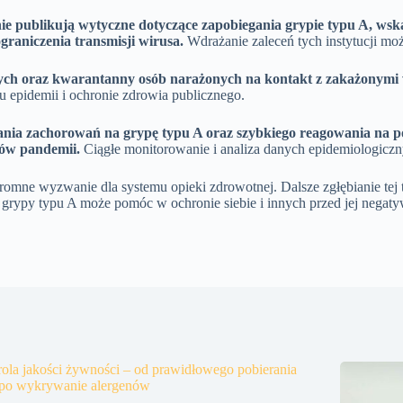
ie publikują wytyczne dotyczące zapobiegania grypie typu A, ws
graniczenia transmisji wirusa.
Wdrażanie zaleceń tych instytucji może
rych oraz kwarantanny osób narażonych na kontakt z zakażonymi w
 epidemii i ochronie zdrowia publicznego.
a zachorowań na grypę typu A oraz szybkiego reagowania na poja
ków pandemii.
Ciągłe monitorowanie i analiza danych epidemiologiczn
gromne wyzwanie dla systemu opieki zdrowotnej. Dalsze zgłębianie tej
at grypy typu A może pomóc w ochronie siebie i innych przed jej nega
ola jakości żywności – od prawidłowego pobierania
 po wykrywanie alergenów