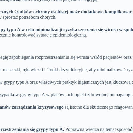
tycznych środków ochrony osobistej może dodatkowo komplikować 
y sprostać potrzebom chorych.
typu A w celu minimalizacji ryzyka szerzenia się wirusa w społe
cznie kontrolować sytuację epidemiologiczną.
egię zapobiegania rozprzestrzenianiu się wirusa wśród pacjentów ora
jak maseczki, rękawiczki i środki dezynfekcyjne, aby minimalizować r
grypy typu A oraz właściwych praktyk higienicznych jest kluczowa dl
zypadków grypy typu A w placówkach opieki zdrowotnej pomaga ogranic
lanów zarządzania kryzysowego
są istotne dla skutecznego reagowan
estrzeniania się grypy typu A.
Poprawna wiedza na temat sposobów 