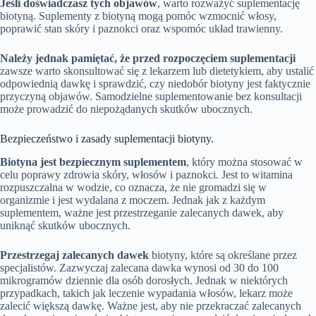
Jeśli doświadczasz tych objawów
, warto rozważyć suplementację
biotyną. Suplementy z biotyną mogą pomóc wzmocnić włosy,
poprawić stan skóry i paznokci oraz wspomóc układ trawienny.
Należy jednak pamiętać, że przed rozpoczęciem suplementacji
zawsze warto skonsultować się z lekarzem lub dietetykiem, aby ustalić
odpowiednią dawkę i sprawdzić, czy niedobór biotyny jest faktycznie
przyczyną objawów. Samodzielne suplementowanie bez konsultacji
może prowadzić do niepożądanych skutków ubocznych.
Bezpieczeństwo i zasady suplementacji biotyny.
Biotyna jest bezpiecznym suplementem
, który można stosować w
celu poprawy zdrowia skóry, włosów i paznokci. Jest to witamina
rozpuszczalna w wodzie, co oznacza, że nie gromadzi się w
organizmie i jest wydalana z moczem. Jednak jak z każdym
suplementem, ważne jest przestrzeganie zalecanych dawek, aby
uniknąć skutków ubocznych.
Przestrzegaj zalecanych dawek
biotyny, które są określane przez
specjalistów. Zazwyczaj zalecana dawka wynosi od 30 do 100
mikrogramów dziennie dla osób dorosłych. Jednak w niektórych
przypadkach, takich jak leczenie wypadania włosów, lekarz może
zalecić większą dawkę. Ważne jest, aby nie przekraczać zalecanych