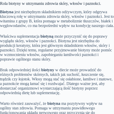
Rola biotyny w utrzymaniu zdrowia skóry, włosów i paznokci.
Biotyna
jest niezbędnym składnikiem odżywczym, który odgrywa
kluczową rolę w utrzymaniu zdrowia skóry, włosów i paznokci. Jest to
witamina z grupy B, która pomaga w metabolizmie tłuszczów, białek i
węglowodanów, co ma bezpośredni wpływ na kondycję naszego ciała.
Właściwa suplementacja
biotyną
może przyczynić się do poprawy
wyglądu skóry, włosów i paznokci. Biotyna jest niezbędna do
produkcji keratyny, która jest głównym składnikiem włosów, skóry i
paznokci. Dzięki temu, regularne przyjmowanie biotyny może pomóc
w wzmocnieniu włosów, zapobieganiu łamliwości paznokci i
poprawie ogólnego stanu skóry.
Brak odpowiedniej ilości
biotyny
w diecie może prowadzić do
różnych problemów skórnych, takich jak suchość, łuszczenie się,
trądzik czy łojotok. Włosy mogą stać się osłabione, łamliwe i matowe,
a paznokcie mogą łamać się i rozdwajać. Dlatego ważne jest, aby
dostarczać organizmowi wystarczającą ilość biotyny poprzez
odpowiednią dietę lub suplementację.
Warto również zauważyć, że
biotyna
ma pozytywny wpływ na
ogólny stan zdrowia. Pomaga w utrzymaniu prawidłowego
funkcjonowania układu nerwowego oraz przyczynia się do