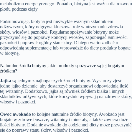
metabolizmu energetycznego. Ponadto, biotyna jest ważna dla rozwoju
płodu podczas ciąży.
Podsumowując, biotyna jest niezwykle ważnym składnikiem
odżywczym, który odgrywa kluczową rolę w utrzymaniu zdrowia
skóry, włosów i paznokci. Regularne spożywanie biotyny może
przyczynić się do poprawy kondycji włosów, zapobiegać łamliwości
paznokci i poprawić ogólny stan skóry. Dlatego warto zadbać o
odpowiednią suplementację lub wprowadzić do diety produkty bogate
w biotynę.
Naturalne źródła biotyny jakie produkty spożywcze są jej bogatym
źródłem?
Jajka
są jednym z najbogatszych źródeł biotyny. Wystarczy zjeść
jedno jajko dziennie, aby dostarczyć organizmowi odpowiednią ilość
tej witaminy. Dodatkowo, jajka są również źródłem białka i innych
składników odżywczych, które korzystnie wpływają na zdrowie skóry,
włosów i paznokci.
Owoc awokado
to kolejne naturalne źródło biotyny. Awokado jest
bogate w zdrowe tłuszcze, witaminy i minerały, a także zawiera duże
ilości biotyny. Dodanie awokado do codziennej diety może przyczynić
się do poprawy stanu skóry, włosów i paznokci.