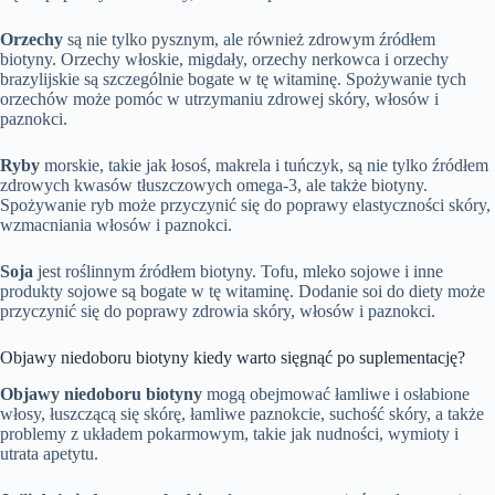
Orzechy
są nie tylko pysznym, ale również zdrowym źródłem
biotyny. Orzechy włoskie, migdały, orzechy nerkowca i orzechy
brazylijskie są szczególnie bogate w tę witaminę. Spożywanie tych
orzechów może pomóc w utrzymaniu zdrowej skóry, włosów i
paznokci.
Ryby
morskie, takie jak łosoś, makrela i tuńczyk, są nie tylko źródłem
zdrowych kwasów tłuszczowych omega-3, ale także biotyny.
Spożywanie ryb może przyczynić się do poprawy elastyczności skóry,
wzmacniania włosów i paznokci.
Soja
jest roślinnym źródłem biotyny. Tofu, mleko sojowe i inne
produkty sojowe są bogate w tę witaminę. Dodanie soi do diety może
przyczynić się do poprawy zdrowia skóry, włosów i paznokci.
Objawy niedoboru biotyny kiedy warto sięgnąć po suplementację?
Objawy niedoboru biotyny
mogą obejmować łamliwe i osłabione
włosy, łuszczącą się skórę, łamliwe paznokcie, suchość skóry, a także
problemy z układem pokarmowym, takie jak nudności, wymioty i
utrata apetytu.