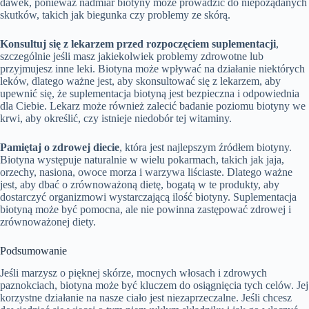
dawek, ponieważ nadmiar biotyny może prowadzić do niepożądanych
skutków, takich jak biegunka czy problemy ze skórą.
Konsultuj się z lekarzem przed rozpoczęciem suplementacji
,
szczególnie jeśli masz jakiekolwiek problemy zdrowotne lub
przyjmujesz inne leki. Biotyna może wpływać na działanie niektórych
leków, dlatego ważne jest, aby skonsultować się z lekarzem, aby
upewnić się, że suplementacja biotyną jest bezpieczna i odpowiednia
dla Ciebie. Lekarz może również zalecić badanie poziomu biotyny we
krwi, aby określić, czy istnieje niedobór tej witaminy.
Pamiętaj o zdrowej diecie
, która jest najlepszym źródłem biotyny.
Biotyna występuje naturalnie w wielu pokarmach, takich jak jaja,
orzechy, nasiona, owoce morza i warzywa liściaste. Dlatego ważne
jest, aby dbać o zrównoważoną dietę, bogatą w te produkty, aby
dostarczyć organizmowi wystarczającą ilość biotyny. Suplementacja
biotyną może być pomocna, ale nie powinna zastępować zdrowej i
zrównoważonej diety.
Podsumowanie
Jeśli marzysz o pięknej skórze, mocnych włosach i zdrowych
paznokciach, biotyna może być kluczem do osiągnięcia tych celów. Jej
korzystne działanie na nasze ciało jest niezaprzeczalne. Jeśli chcesz